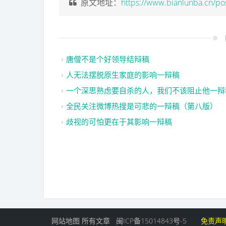
原文地址：
https://www.bianlunba.cn/po
唐僧不是个好领导结辩稿
人无法摆脱原生家庭的影响一辩稿
一个深思熟虑要自杀的人，我们不该阻止他一辩
全民关注微博热搜是可悲的一辩稿（第八版）
歧视的可怕更在于其影响一辩稿
网站地图
所有文章
闽ICP备15014843号-5
免责声