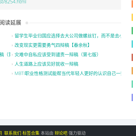
st/8254.html
阅读延展
留学生毕业归国应选择去大公司做螺丝钉，而不是去小公司
改变现实更需要勇气四辩稿【春余秋】
稿（第四版）
灾难中自私应该受到谴责一辩稿（第七版）
人生道路上应该见好就收一辩稿
MBTI职业性格测试能帮当代年轻人更好的认识自己一辩稿【
明
联系我们
标签合集
本站由
辩论吧
强力驱动