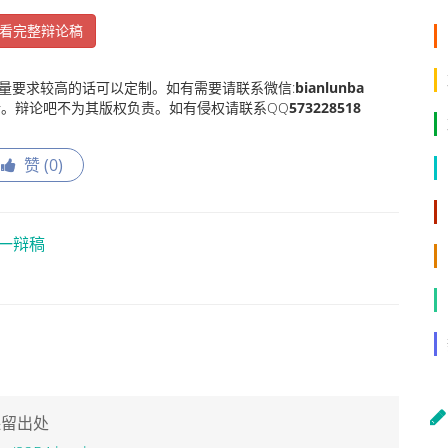
看完整辩论稿
量要求较高的话可以定制。如有需要请联系微信:
bianlunba
。辩论吧不为其版权负责。如有侵权请联系QQ
573228518
赞 (
0
)
一辩稿
保留出处