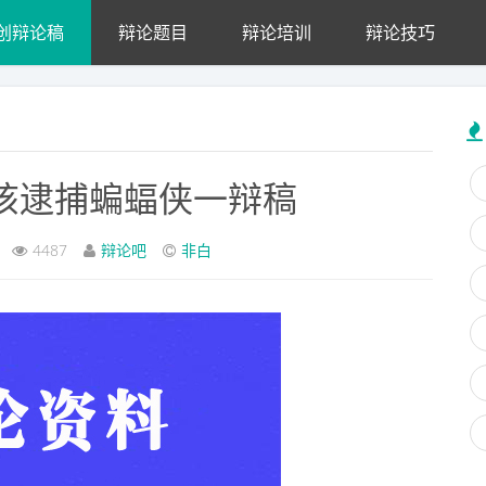
创辩论稿
辩论题目
辩论培训
辩论技巧
该逮捕蝙蝠侠一辩稿
4487
辩论吧
非白