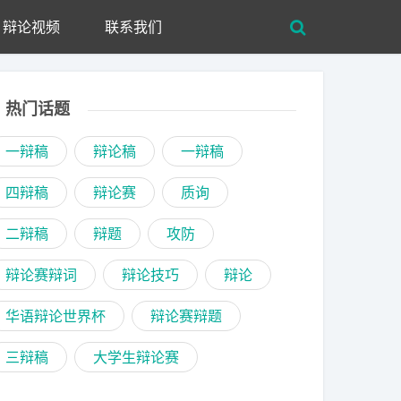
辩论视频
联系我们
热门话题
一辩稿
辩论稿
一辩稿
四辩稿
辩论赛
质询
二辩稿
辩题
攻防
辩论赛辩词
辩论技巧
辩论
华语辩论世界杯
辩论赛辩题
三辩稿
大学生辩论赛