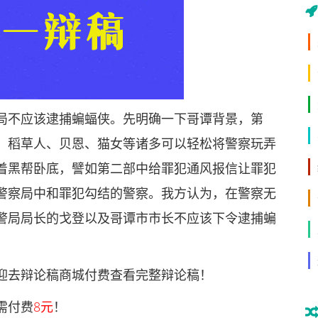
不应该逮捕蝙蝠侠。先明确一下哥谭背景，第
、稻草人、贝恩、猫女等诸多可以轻松将警察玩弄
着黑帮卧底，譬如第二部中给罪犯通风报信让罪犯
警察局中和罪犯勾结的警察。我方认为，在警察无
警局局长的戈登以及哥谭市市长不应该下令逮捕蝙
去辩论稿商城付费查看完整辩论稿！
需付费
8元
！