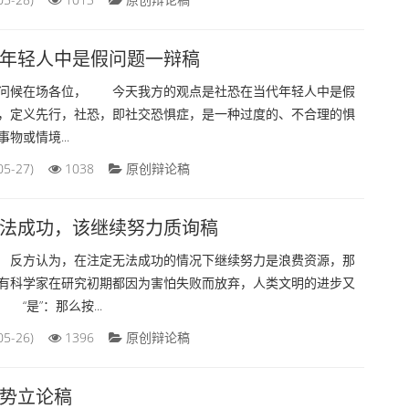
当代年轻人中是假问题一辩稿
候在场各位， 今天我方的观点是社恐在当代年轻人中是假
义，‌定义先行‌，‌社恐，‌即社交恐惧症，‌是一种过度的、‌不合理的惧
物或情境...
05-27)
1038
原创辩论稿
法成功，该继续努力质询稿
反方认为，在注定无法成功的情况下继续努力是浪费资源，那
有科学家在研究初期都因为害怕失败而放弃，人类文明的进步又
“是”‌：那么按...
05-26)
1396
原创辩论稿
势立论稿