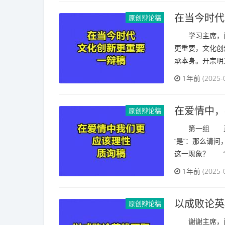
在当今时代
原创辩论稿
学习主席，问
更重要，文化创
承本身。开宗明义
1年前 (2025-
在爱情中，
原创辩论稿
‌第一组‌ 
“是”：那么请
这一现象？ “不
1年前 (2025-
以成败论英
原创辩论稿
谢谢主席，问