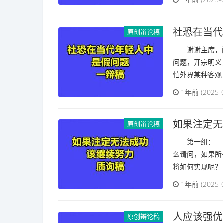
‌‌社恐在
原创辩论稿
谢谢主席，问
问题，‌‌开宗明
怕外界某种客观事
1年前 (2025-
如果注定无
原创辩论稿
‌第一组‌： 
么请问，如果所
将如何实现呢？ ‌
1年前 (2025-
人应该强优
原创辩论稿