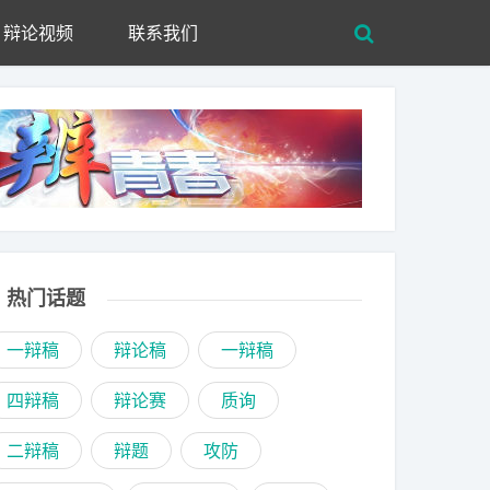
辩论视频
联系我们
热门话题
一辩稿
辩论稿
一辩稿
四辩稿
辩论赛
质询
二辩稿
辩题
攻防