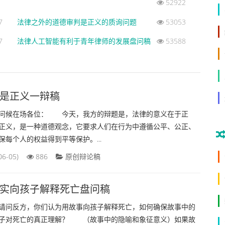
52922
7
法律之外的道德审判是正义的质询问题
53053
7
法律人工智能有利于青年律师的发展盘问稿
53588
是正义一辩稿
候在场各位： 今天，我方的辩题是，法律的意义在于正
正义，是一种道德观念，它要求人们在行为中遵循公平、公正、
每个人的权益得到平等保护。...
06-05)
886
原创辩论稿
实向孩子解释死亡盘问稿
反方，你们认为用故事向孩子解释死亡，如何确保故事中的
子对死亡的真正理解？ （故事中的隐喻和象征意义）如果故