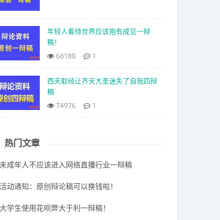
年轻人看待世界应该抱有成见一辩
稿！
68180
1
西天取经让齐天大圣迷失了自我四辩
稿
74976
1
热门文章
未成年人不应该进入网络直播行业一辩稿
活动通知：原创辩论稿可以换钱啦！
大学生使用花呗弊大于利一辩稿！