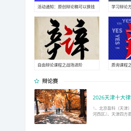
活动通知：原创辩论稿可以换钱
学习辩论
啦！
备教材！
自由辩论课程之战场进阶
质询课程
辩论赛
2026天津十大
1、北京盈科（天津）
河西区2、天津四方君汇