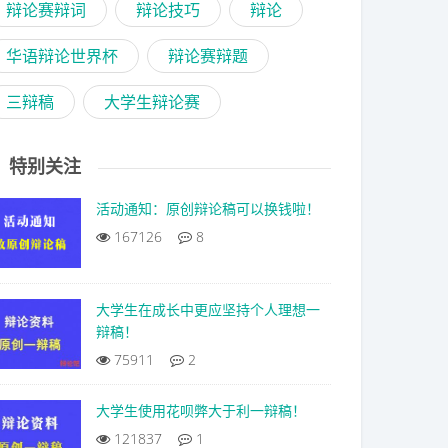
辩论赛辩词
辩论技巧
辩论
华语辩论世界杯
辩论赛辩题
三辩稿
大学生辩论赛
特别关注
活动通知：原创辩论稿可以换钱啦！
167126
8
大学生在成长中更应坚持个人理想一
辩稿！
75911
2
大学生使用花呗弊大于利一辩稿！
121837
1