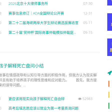
5
2026北京十大律师事务所
07-30
8
赛事信息修订｜ADA全国辩论公开赛
12-31
0
第二十二届海峡两岸大学生辩论赛选拔赛收官
05-11
6
第二十届“贸仲杯”国际商事仲裁模拟仲裁庭辩论赛正式报名通知
09-15
孩子解释死亡盘问小结
事在情感疏导和认知引导方面的积极作用，但我方认为现实解
并且有助于培养孩子的理性思维和应对能力。 首先，我方提
的误导问题。...
1
更应该用现实向孩子解释死亡自由辩
52983
0
高考后填志愿应该以就业为第一考量质询问题